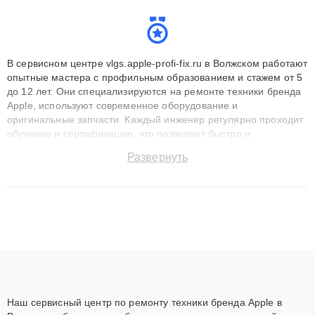
В сервисном центре vlgs.apple-profi-fix.ru в Волжском работают
опытные мастера с профильным образованием и стажем от 5
до 12 лет. Они специализируются на ремонте техники бренда
Apple, используют современное оборудование и
оригинальные запчасти. Каждый инженер регулярно проходит
обучение и сертификацию, что позволяет быстро и
точноdiagnostikировать поломки и восстанавливать технику с
Развернуть
сохранением гарантии до 3 лет. Наши мастера решают
сложные случаи: от замены матриц и материнских плат до
ремонта после залития и восстановления данных. Благодаря
высокой квалификации и ответственному подходу клиенты
получают быстрый, качественный ремонт и понятные
объяснения по результатам диагностики.
Наш сервисный центр по ремонту техники бренда Apple в