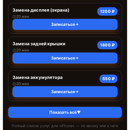
Замена дисплея (экрана)
1200 ₽
20 мин
Записаться
Замена задней крышки
1800 ₽
20 мин
Записаться
Замена аккумулятора
550 ₽
30 мин
Записаться
Показать всё
▼
Полный список услуг для «
iPhone
» — по звонку или в чате